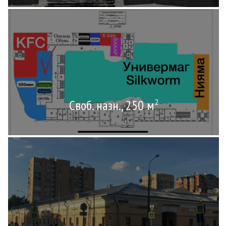
Своб. назн., 250 м
2