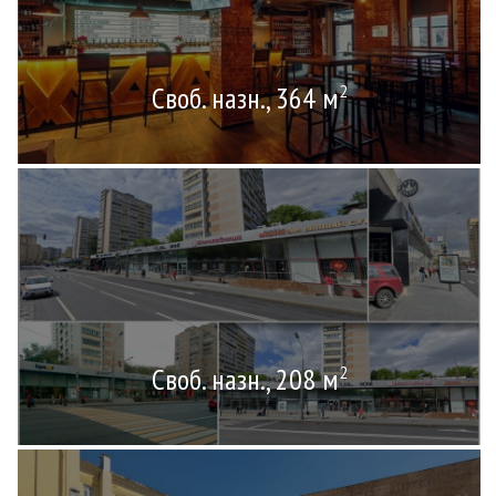
Своб. назн., 364 м
2
Своб. назн., 208 м
2