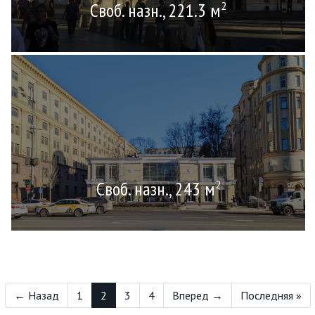
Своб. назн., 221.3 м
2
Своб. назн., 243 м
2
← Назад
1
2
3
4
Вперед →
Последняя »