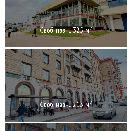
Своб. назн., 325 м
2
Своб. назн., 213 м
2