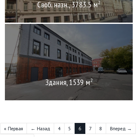
Своб. назн., 3783.5 м
2
Здания, 1539 м
2
« Первая
← Назад
4
5
6
7
8
Вперед →