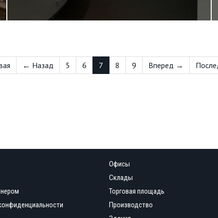
вая
← Назад
5
6
7
8
9
Вперед →
После
Офисы
Склады
тнером
Торговая площадь
конфиденциальности
Производство