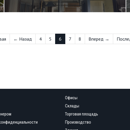
вая
← Назад
4
5
6
7
8
Вперед →
После
Офисы
Склады
тнером
Торговая площадь
конфиденциальности
Производство