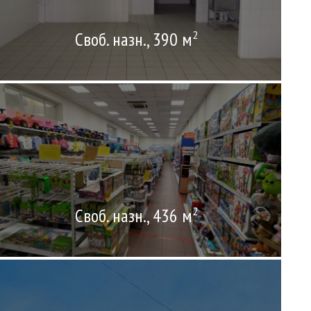
Своб. назн., 390 м
2
Своб. назн., 436 м
2