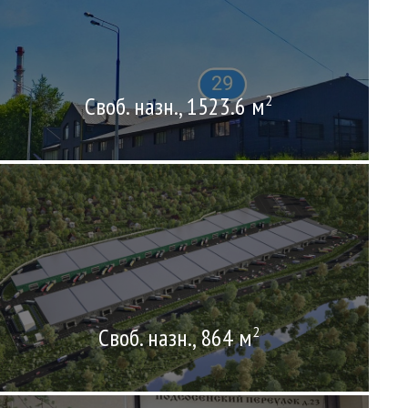
Своб. назн., 1523.6 м
2
Своб. назн., 864 м
2