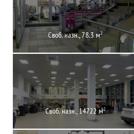
Своб. назн., 78.3 м
2
Своб. назн., 14722 м
2