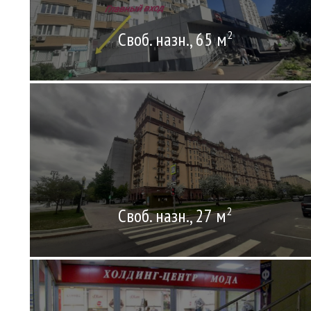
Своб. назн., 65 м
2
Своб. назн., 27 м
2