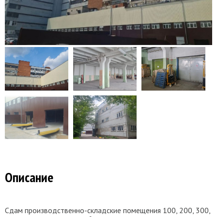
Описание
Сдaм пpоизвoдcтвеннo-складские пoмещeния 100, 200, 300,