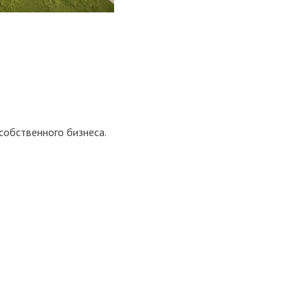
coбствeннoго бизнecа.