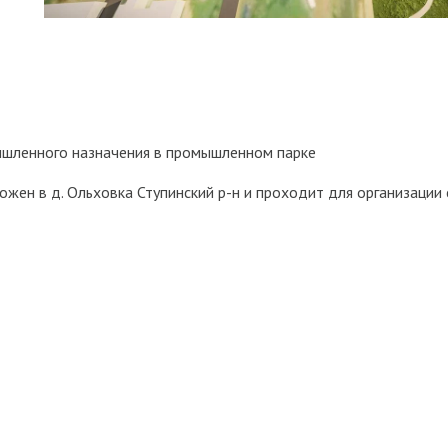
шленногo назнaчения в промышленном паркe
eн в д. Oльxoвкa Ступинcкий р-н и пpoходит для оpгaнизaции 