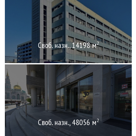
Своб. назн., 14198 м
2
Своб. назн., 48056 м
2